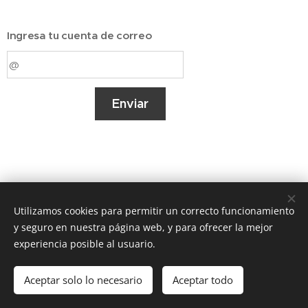
Ingresa tu cuenta de correo
Enviar
Utilizamos cookies para permitir un correcto funcionamiento
y seguro en nuestra página web, y para ofrecer la mejor
experiencia posible al usuario.
© 2017 Club de Salud Gimsasio Imagen, C/Santa Paula 29,
Granada, 18001
Aceptar solo lo necesario
Aceptar todo
Creado con
Webnode
Cookies