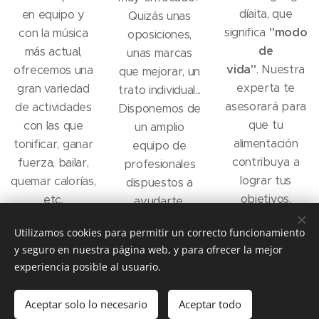
díaita, que
en equipo y
Quizás unas
significa
"modo
con la música
oposiciones,
de
más actual,
unas marcas
vida"
. Nuestra
ofrecemos una
que mejorar, un
experta te
gran variedad
trato individual...
asesorará para
de actividades
Disponemos de
que tu
con las que
un amplio
alimentación
tonificar, ganar
equipo de
contribuya a
fuerza, bailar,
profesionales
lograr tus
quemar calorías,
dispuestos a
objetivos.
etc.
ayudarte.
Utilizamos cookies para permitir un correcto funcionamiento
y seguro en nuestra página web, y para ofrecer la mejor
experiencia posible al usuario.
Aceptar solo lo necesario
Aceptar todo